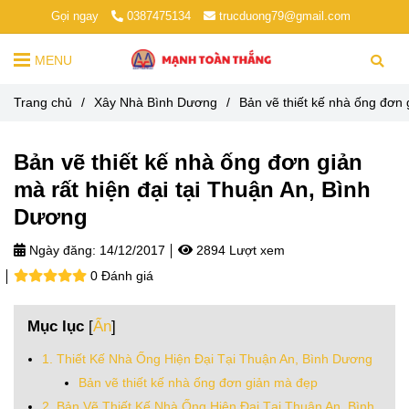
Gọi ngay
0387475134
trucduong79@gmail.com
MENU
Trang chủ
/
Xây Nhà Bình Dương
/
Bản vẽ thiết kế nhà ống đơn 
Bản vẽ thiết kế nhà ống đơn giản
mà rất hiện đại tại Thuận An, Bình
Dương
Ngày đăng:
14/12/2017
2894 Lượt xem
0 Đánh giá
Mục lục
[
Ẩn
]
1. Thiết Kế Nhà Ống Hiện Đại Tại Thuận An, Bình Dương
Bản vẽ thiết kế nhà ống đơn giản mà đẹp
2. Bản Vẽ Thiết Kế Nhà Ống Hiện Đại Tại Thuận An, Bình