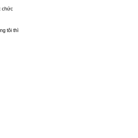
c chức
g tôi thì