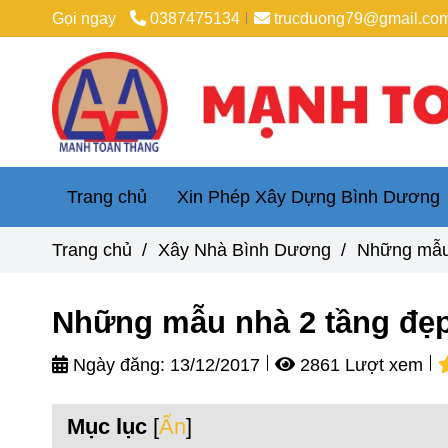
Gọi ngay
0387475134
trucduong79@gmail.co
Trang chủ
Xin Phép Xây Dựng Bình Dương
Trang chủ
/
Xây Nhà Bình Dương
/
Những mẫu 
Những mẫu nhà 2 tầng đẹp
Ngày đăng:
13/12/2017
2861 Lượt xem
Mục lục
[
Ẩn
]