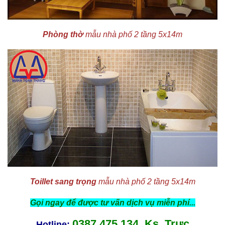
Phòng thờ
mẫu nhà phố 2 tầng 5x14m
Toillet sang trọng
mẫu nhà phố 2 tầng 5x14m
Gọi ngay để được tư vấn dịch vụ miễn phí...
0387.475.134 Ks. Trực
Hotline: