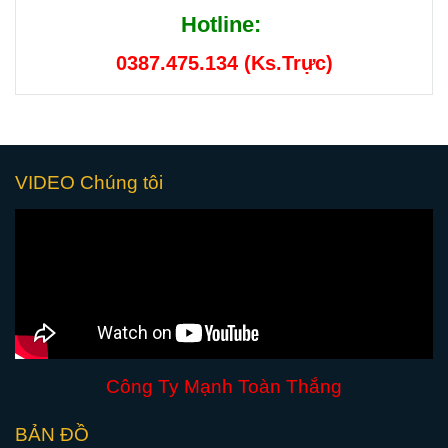
Hotline:
0387.475.134 (Ks.Trực)
VIDEO Chúng tôi
Công Ty Mạnh Toàn Thắng
BẢN ĐỒ