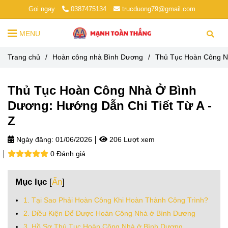
Gọi ngay
0387475134
trucduong79@gmail.com
MENU
Trang chủ
/
Hoàn công nhà Bình Dương
/
Thủ Tục Hoàn Công Nh
Thủ Tục Hoàn Công Nhà Ở Bình
Dương: Hướng Dẫn Chi Tiết Từ A -
Z
Ngày đăng:
01/06/2026
206 Lượt xem
0 Đánh giá
Mục lục
[
Ẩn
]
1. Tại Sao Phải Hoàn Công Khi Hoàn Thành Công Trình?
2. Điều Kiện Để Được Hoàn Công Nhà ở Bình Dương
3. Hồ Sơ Thủ Tục Hoàn Công Nhà ở Bình Dương.