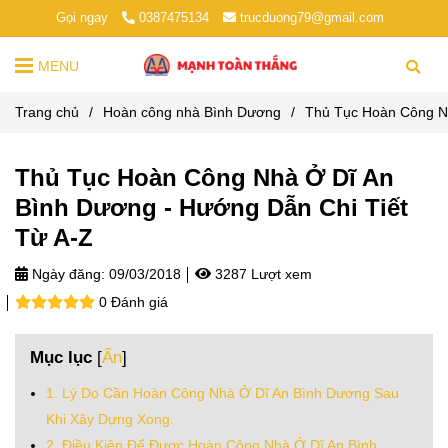
Gọi ngay
0387475134
trucduong79@gmail.com
MENU
Trang chủ
/
Hoàn công nhà Bình Dương
/
Thủ Tục Hoàn Công Nh
Thủ Tục Hoàn Công Nhà Ở Dĩ An
Bình Dương - Hướng Dẫn Chi Tiết
Từ A-Z
Ngày đăng:
09/03/2018
3287 Lượt xem
0 Đánh giá
Mục lục
[
Ẩn
]
1. Lý Do Cần Hoàn Công Nhà Ở Dĩ An Bình Dương Sau
Khi Xây Dựng Xong.
2. Điều Kiện Để Được Hoàn Công Nhà Ở Dĩ An Bình