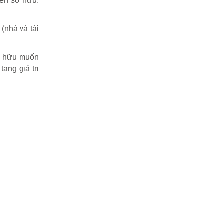
yền sở hữu.
(nhà và tài
sở hữu muốn
ăng giá trị