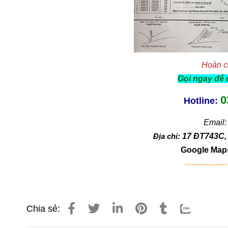
Hoàn c
Gọi ngay để 
0
Hotline:
Email
Địa chỉ:
17 ĐT743C, 
Google Map
--------------
Chia sẻ: