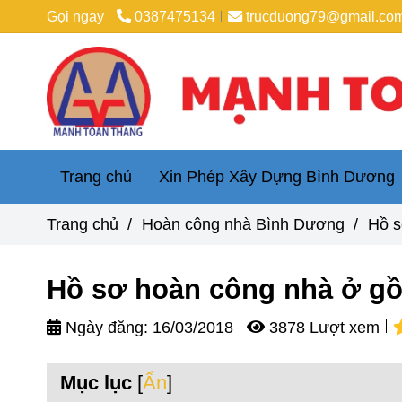
Gọi ngay
0387475134
trucduong79@gmail.co
Trang chủ
Xin Phép Xây Dựng Bình Dương
Trang chủ
/
Hoàn công nhà Bình Dương
/
Hồ s
Hồ sơ hoàn công nhà ở g
Ngày đăng:
16/03/2018
3878 Lượt xem
Mục lục
[
Ẩn
]