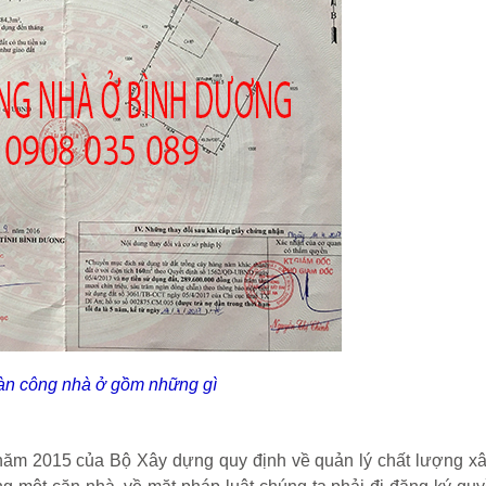
àn công nhà ở gồm những gì
ăm 2015 của Bộ Xây dựng quy định về quản lý chất lượng xâ