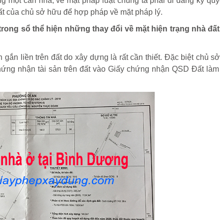
ng một căn nhà, về mặt pháp luật chúng ta phải đi đăng ký qu
ất của chủ sở hữu để hợp pháp về mặt pháp lý.
trong sổ thể hiện những thay đổi về mặt hiện trạng nhà đất
 gắn liền trên đất do xây dựng là rất cần thiết. Đặc biệt chủ 
chứng nhận tài sản trên đất vào Giấy chứng nhận QSD Đất làm t