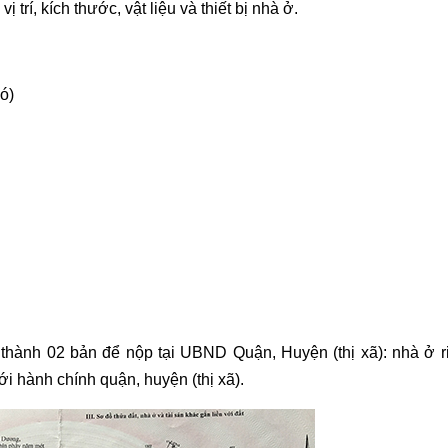
trí, kích thước, vật liệu và thiết bị nhà ở.
ó)
 thành 02 bản để nộp tại UBND Quận, Huyện (thị xã): nhà ở r
iới hành chính quận, huyện
(thị xã)
.