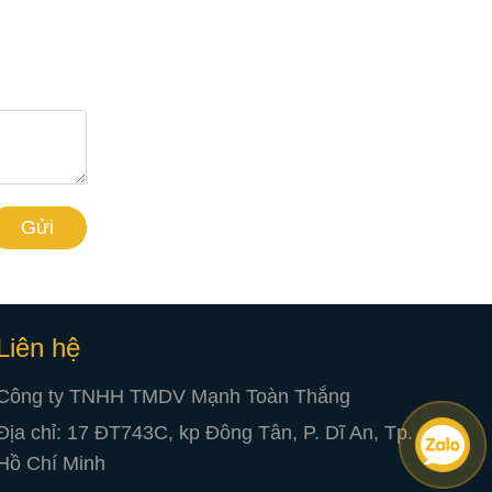
Gửi
Liên hệ
Công ty TNHH TMDV Mạnh Toàn Thắng
Địa chỉ: 17 ĐT743C, kp Đông Tân, P. Dĩ An, Tp.
Hồ Chí Minh